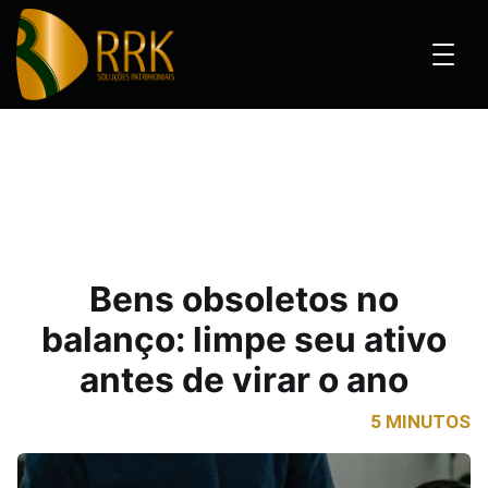
anço: limpe seu ativo antes de virar o ano
Bens obsoletos no
balanço: limpe seu ativo
antes de virar o ano
5 MINUTOS