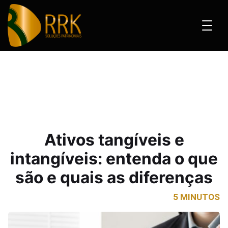
gíveis e intangíveis: entenda o que são e quais as diferenças
Ativos tangíveis e
intangíveis: entenda o que
são e quais as diferenças
5 MINUTOS