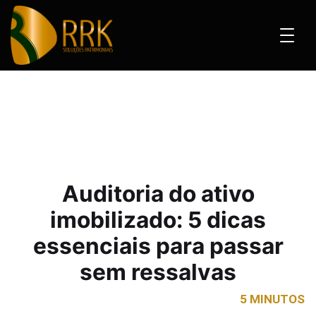
do ativo imobilizado: 5 dicas essenciais para passar sem ressalvas
Auditoria do ativo
imobilizado: 5 dicas
essenciais para passar
sem ressalvas
5 MINUTOS