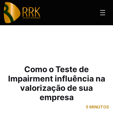
e de Impairment influência na valorização de sua empresa
Como o Teste de
Impairment influência na
valorização de sua
empresa
5 MINUTOS