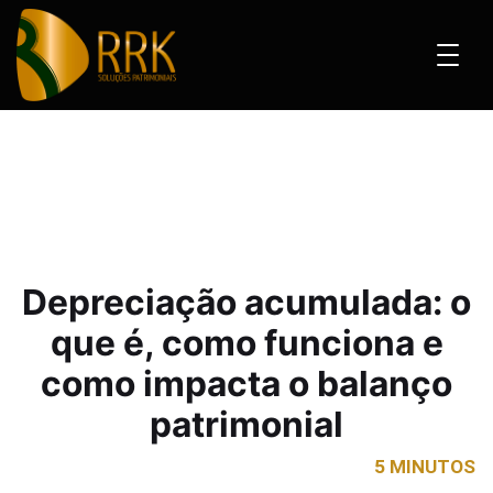
 acumulada: o que é, como funciona e como impacta o balanço patrimonial
Depreciação acumulada: o
que é, como funciona e
como impacta o balanço
patrimonial
5 MINUTOS