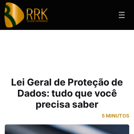
roteção de Dados: tudo que você precisa saber
Lei Geral de Proteção de
Dados: tudo que você
precisa saber
5 MINUTOS