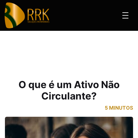
e é um Ativo Não Circulante?
O que é um Ativo Não
Circulante?
5 MINUTOS