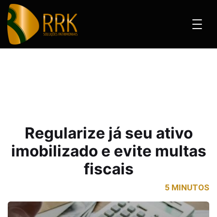
já seu ativo imobilizado e evite multas fiscais
Regularize já seu ativo
imobilizado e evite multas
fiscais
5 MINUTOS